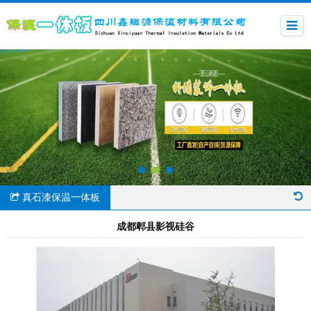
真石漆保温一体板
成都郫县影视硅谷