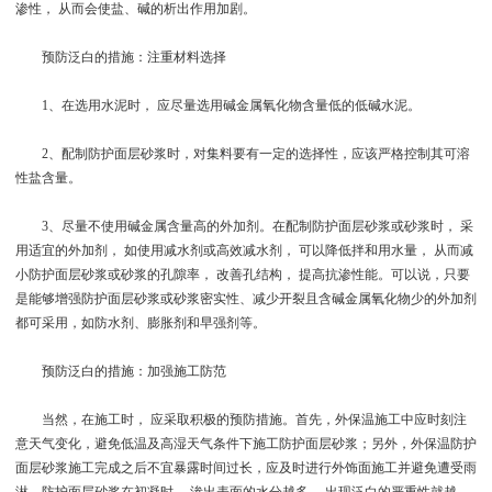
渗性， 从而会使盐、碱的析出作用加剧。
预防泛白的措施：注重材料选择
1、在选用水泥时， 应尽量选用碱金属氧化物含量低的低碱水泥。
2、配制防护面层砂浆时，对集料要有一定的选择性，应该严格控制其可溶
性盐含量。
3、尽量不使用碱金属含量高的外加剂。在配制防护面层砂浆或砂浆时， 采
用适宜的外加剂， 如使用减水剂或高效减水剂， 可以降低拌和用水量， 从而减
小防护面层砂浆或砂浆的孔隙率， 改善孔结构， 提高抗渗性能。可以说，只要
是能够增强防护面层砂浆或砂浆密实性、减少开裂且含碱金属氧化物少的外加剂
都可采用，如防水剂、膨胀剂和早强剂等。
预防泛白的措施：加强施工防范
当然，在施工时， 应采取积极的预防措施。首先，外保温施工中应时刻注
意天气变化，避免低温及高湿天气条件下施工防护面层砂浆；另外，外保温防护
面层砂浆施工完成之后不宜暴露时间过长，应及时进行外饰面施工并避免遭受雨
淋。防护面层砂浆在初凝时， 渗出表面的水分越多， 出现泛白的严重性就越