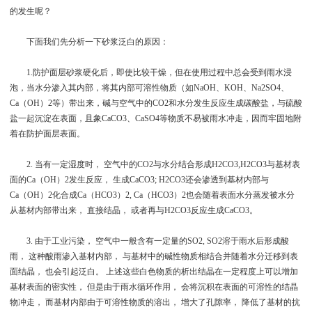
的发生呢？
下面我们先分析一下砂浆泛白的原因：
1.防护面层砂浆硬化后，即使比较干燥，但在使用过程中总会受到雨水浸
泡，当水分渗入其内部，将其内部可溶性物质（如NaOH、KOH、Na2SO4、
Ca（OH）2等）带出来，碱与空气中的CO2和水分发生反应生成碳酸盐，与硫酸
盐一起沉淀在表面，且象CaCO3、CaSO4等物质不易被雨水冲走，因而牢固地附
着在防护面层表面。
2. 当有一定湿度时， 空气中的CO2与水分结合形成H2CO3,H2CO3与基材表
面的Ca（OH）2发生反应， 生成CaCO3; H2CO3还会渗透到基材内部与
Ca（OH）2化合成Ca（HCO3）2, Ca（HCO3）2也会随着表面水分蒸发被水分
从基材内部带出来， 直接结晶， 或者再与H2CO3反应生成CaCO3。
3. 由于工业污染， 空气中一般含有一定量的SO2, SO2溶于雨水后形成酸
雨， 这种酸雨渗入基材内部， 与基材中的碱性物质相结合并随着水分迁移到表
面结晶， 也会引起泛白。 上述这些白色物质的析出结晶在一定程度上可以增加
基材表面的密实性， 但是由于雨水循环作用， 会将沉积在表面的可溶性的结晶
物冲走， 而基材内部由于可溶性物质的溶出， 增大了孔隙率， 降低了基材的抗