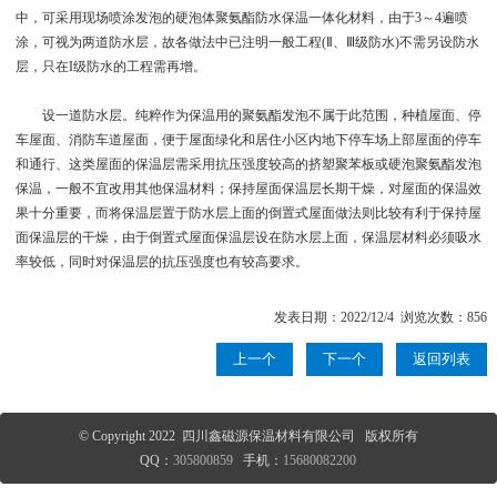
中，可采用现场喷涂发泡的硬泡体聚氨酯防水保温一体化材料，由于3～4遍喷
涂，可视为两道防水层，故各做法中已注明一般工程(Ⅱ、Ⅲ级防水)不需另设防水
层，只在I级防水的工程需再增。
设一道防水层。纯粹作为保温用的聚氨酯发泡不属于此范围，种植屋面、停
车屋面、消防车道屋面，便于屋面绿化和居住小区内地下停车场上部屋面的停车
和通行、这类屋面的保温层需采用抗压强度较高的挤塑聚苯板或硬泡聚氨酯发泡
保温，一般不宜改用其他保温材料；保持屋面保温层长期干燥，对屋面的保温效
果十分重要，而将保温层置于防水层上面的倒置式屋面做法则比较有利于保持屋
面保温层的干燥，由于倒置式屋面保温层设在防水层上面，保温层材料必须吸水
率较低，同时对保温层的抗压强度也有较高要求。
发表日期：2022/12/4 浏览次数：856
上一个
下一个
返回列表
© Copyright 2022 四川鑫磁源保温材料有限公司 版权所有
QQ：
305800859
手机：
15680082200