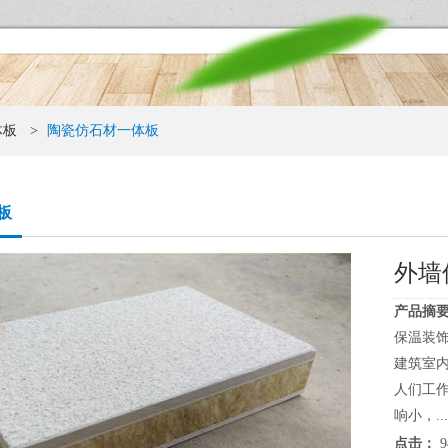
体板
>
陶瓷仿石材一体板
板
外墙
产品摘要
保温装
建筑室
人们工
响小，...
点击：
9