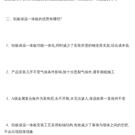
二、铝板保温一体板的优势有哪些?
1、铝板保温一体板功能一体化,同时减少了安装所需的钢龙骨支架,综合成本低.
2、产品安装几乎不受气候条件影响,除十分恶裂气候外,通常都能施工.
3、A级金属复合板作为装饰层,永不开裂,水无法渗入,保温效果一直保持不变.
4、铝板保温一体板安装工艺采用粘锚结构,有效减少了幕墙与墙体之间的空腔,
不会出现脱落现象.