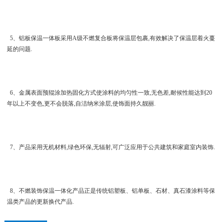
5、铝板保温一体板采用A级不燃复合板将保温层包裹,有效解决了保温层着火蔓
延的问题.
6、金属表面预辊涂加热固化方式使涂料的均匀性一致,无色差,耐候性能达到20
年以上不变色,更不会脱落,自洁纳米涂层,使饰面持久靓丽.
7、产品采用无机材料,绿色环保,无辐射,可广泛应用于公共建筑和家庭室内装饰.
8、不燃装饰保温一体化产品正是传统铝塑板、铝单板、石材、真石漆涂料等保
温类产品的更新换代产品.